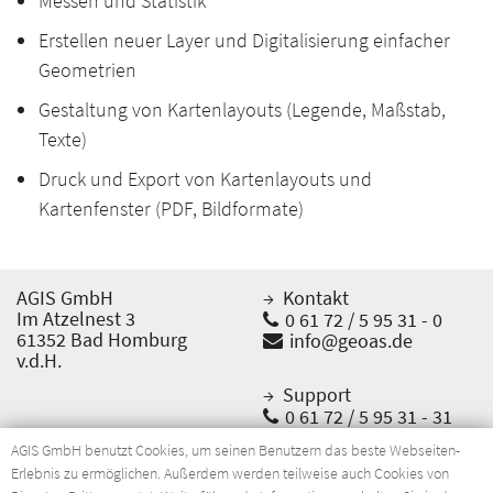
Messen und Statistik
Erstellen neuer Layer und Digitalisierung einfacher
Geometrien
Gestaltung von Kartenlayouts (Legende, Maßstab,
Texte)
Druck und Export von Kartenlayouts und
Kartenfenster (PDF, Bildformate)
AGIS GmbH
Kontakt
Im Atzelnest 3
0 61 72 / 5 95 31 - 0
61352 Bad Homburg
info@geoas.de
v.d.H.
Support
0 61 72 / 5 95 31 - 31
support@geoas.de
AGIS GmbH benutzt Cookies, um seinen Benutzern das beste Webseiten-
Erlebnis zu ermöglichen. Außerdem werden teilweise auch Cookies von
Impressum
Datenschutz