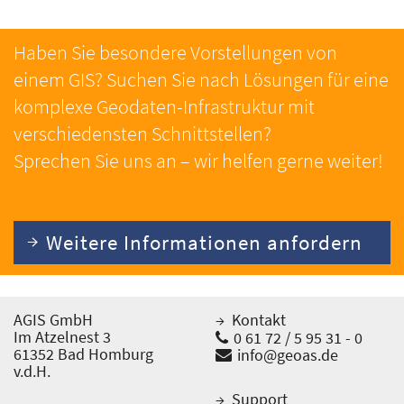
Haben Sie besondere Vorstellungen von
einem GIS? Suchen Sie nach Lösungen für eine
komplexe Geodaten-Infrastruktur mit
verschiedensten Schnittstellen?
Sprechen Sie uns an – wir helfen gerne weiter!
Weitere Informationen anfordern
AGIS GmbH
Kontakt
Im Atzelnest 3
0 61 72 / 5 95 31 - 0
61352 Bad Homburg
info@geoas.de
v.d.H.
Support